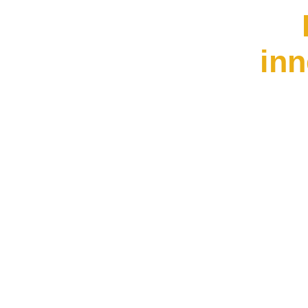
inn
I
Stress ab